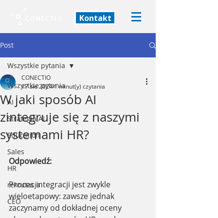
Kontakt
Post
Wszystkie pytania
CONECTIO
Wszystkie pytania
17 sie 2024
1 minut(y) czytania
W jaki sposób AI
AI
zintegruje się z naszymi
Strategia AI
systemami HR?
Education
Sales
Odpowiedź: 
HR
Proces integracji jest zwykle 
rekrutacja
wieloetapowy: zawsze jednak 
CEO
zaczynamy od dokładnej oceny 