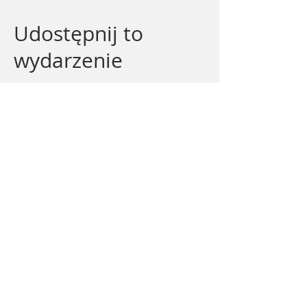
Udostępnij to
wydarzenie
Firma
Historia Conectio
Kontakt
Usługi
Rozwój talentów
Doradztwo HR