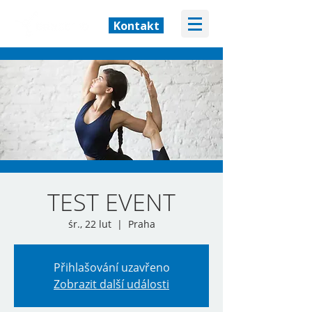
Kontakt
TEST EVENT
śr., 22 lut
  |  
Praha
Přihlašování uzavřeno
Zobrazit další události